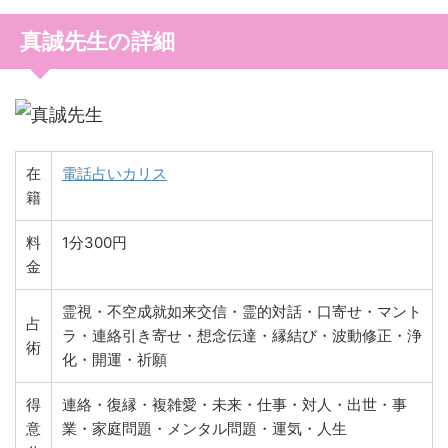
真誠先生の詳細
在
電話占いカリス
籍
料
1分300円
金
霊視・不空成就如来交信・霊的対話・口寄せ・マント
占
ラ・連絡引き寄せ・想念伝達・縁結び・波動修正・浄
術
化・開運・祈願
得
連絡・復縁・複雑愛・未来・仕事・対人・出世・事
意
業・家庭問題・メンタル問題・運気・人生