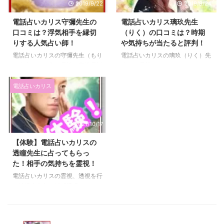
2019/9/22
2019/9/24
と素早く解決してくれます。 恋
の前世からの関係を読み解くのが
愛では、生年月日不要で相手の気
得意で、その根本となる原因から
電話占いカリス守彌先生の
電話占いカリス璃玖先生
持ちを読み取ることや、復活愛、
関係を修復することが得意で
口コミは？浮気相手を縁切
（りく）の口コミは？時期
縁結び・縁切りを叶えることが得
す！！ 前世の関係が分かると、
りする人気占い師！
や気持ちが当たると評判！
意としています。 仕事や人生に
恋愛や人間関係を円滑にする方法
おいても、こうなりたいという想
が明確になるので、 恋人と喧嘩
電話占いカリスの守彌先生（もり
電話占いカリスの璃玖（りく）先
いを現実として変えるエネルギー
が続いている方や職場の人間関係
や先生）は、主に霊視や守護霊対
生は、霊視そして、サードアイと
入れもできるみたいですよ！ 管
で悩んでいる方に非常におすすめ
話、波動修正、陰陽道などを使っ
いう能力を使って鑑定をする霊感
理人（りえ）のコメントや景斗先
ですよ＾＾ 管理人（り ...
て鑑定をします。 生年月日不要
占い師です。 近未来の鑑定を得
電話占いカリス
生の口コミを紹介 ...
で占ってくれる男性占い師で、縁
意とされています。 いつ良い状
結びや縁切りの効果がすごいと評
態になるかというタイミングや未
判です。 なぜなら、「鑑定結果
来のアドバイスを得意とされてい
2021/10/17
通りになる」という口コミの多さ
ます。 管理人（りえ）のコメン
が尋常じゃないからです。(笑) 気
トや璃玖先生の口コミ・評判を紹
【体験】電話占いカリスの
になってきますよね～！ では、
介します。 璃玖先生の詳細 在籍
透瞳先生に占ってもらっ
さっそく管理人（りえ）のコメン
電話占いカリス 料金 1分320円
た！相手の気持ちを霊視！
トや守彌先生の口コミ・評判を紹
占術 霊視、サードアイ（第三の
介します。 守彌先生の詳細 在籍
目）、未来予知、波動読み、故人
電話占いカリスの霊視、透視を行
電話占いカリス 料金 1分320円
対話、波動修正、トラウマ解除、
う沖縄在住占い師「透瞳（トウ
占術 霊視・交霊・守護霊対話・
守護霊祈願 得意分野 気持ち、時
マ）先生」に鑑定してもらいまし
祖霊対話・霊体交信・縁結び・縁
期、未来、復縁、複雑愛、対人問
た。ロンドンブーツ１号２号の田
切 ...
題、 ...
村淳さんも鑑定してもらっていた