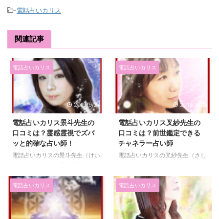
-
電話占いカリス
関連記事
電話占いカリス
電話占いカリス
2019/9/24
2019/9/23
電話占いカリス景斗先生の
電話占いカリス叉紗先生の
口コミは？霊感霊視でズバ
口コミは？前世鑑定できる
ッと的確な占い師！
チャネラー占い師
電話占いカリスの景斗先生（けい
電話占いカリスの叉紗先生（さし
と先生）は、主に霊感霊視とサイ
ゃ先生）は、主にチャネリング、
コメトリーを使って占うカリスで
遠隔交信、前世などを使って占う
人気の占い師です。 的確にズバ
占い師です。 生年月日不要で鑑
電話占いカリス
電話占いカリス
ッとアドバイスをする姉御占い師
定をしてくれる叉紗先生は、恋愛
として有名です。 特に恋愛で困
や人間関係、仕事の悩みを解決し
っている女子たちの悩みをサクッ
てくれます！ なかでも、お互い