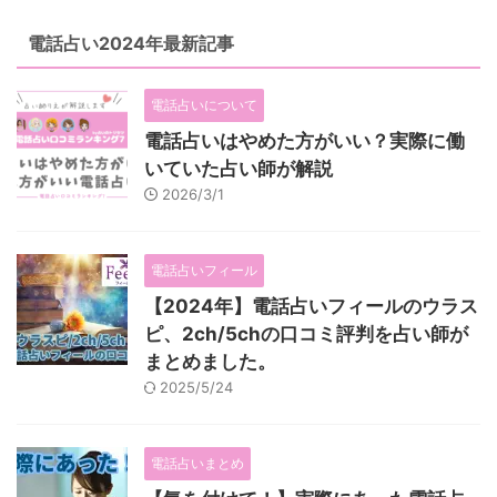
1つ目の電話占いで騙された例は
ので、人気の占い師ほどオンライ
私自身の話です。 当時私は電話
ンで占いをするのが現状となって
電話占い2024年最新記事
占いを使うのが初めてで、その時
いるのです。 インターネット上
一般的だった定額制の電 ...
の占いを10年以上受けてきた占
い師でもある私が、当たる占いサ
電話占いについて
イト ...
電話占いはやめた方がいい？実際に働
いていた占い師が解説
2026/3/1
電話占いフィール
【2024年】電話占いフィールのウラス
ピ、2ch/5chの口コミ評判を占い師が
まとめました。
2025/5/24
電話占いまとめ