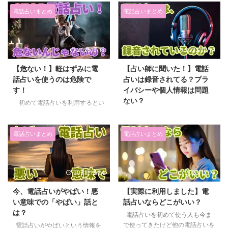
私は実際に10年ほど電話占いを
りで運営されているのかわからな
利用していて高額請求をされたこ
い方も多いと思います。 電話占
電話占いまとめ
電話占いまとめ
とがあります。 実際の事例も含
いの仕組みや占い師が当たるから
めてどのように高額請求をされる
くりを徹底解剖して紹介していき
のか、そして、高額請求をされな
ます。 全く初めての方は「電話
2025/6/18
2023/12/14
いためにはどうすればいいのかを
で占ってもらうのって本当に当た
紹介していきます。 【実体験】
るの？」と思っている人も多いで
【危ない！】軽はずみに電
【占い師に聞いた！】電話
電話占い高額請求の例 私が実際
しょう。 電話占いの仕組みはか
話占いを使うのは危険で
占いは録音されてる？プラ
に電話占いで高額請求をされた時
らくりを知ることでしっくりと来
す！
イバシーや個人情報は問題
の話です。 当時2015年で、電話
る人も多いと思います。 電話占
ない？
占いのサービスも今のように安全
いのからくりとは？ 電話占いの
初めて電話占いを利用するとい
に利用できる状態ではありません
「からくり」「仕組み」は占い師
う方はちょっと待ってください。
電話占い各社は実際録音されてい
でした。 電話占いのサイトには
自体は家にいたり、いつも占って
また、今まで電話占いを使って
るのかということを占い師に聞い
料 ...
いる鑑定室で占っていることがほ
「電話占いって本当に当たる
てみました。 また、多くの電話
電話占いまとめ
電話占いまとめ
と ...
の？」とか、「あれ？？これ本当
占いでは録音がされているのです
に当たってるかな？」と疑問に思
が、なぜ録音されているのかとい
っている方もちょっと待ってくだ
うこと、そして録音はプライバシ
2023/12/24
2023/12/14
さい。 中には「電話占いって危
ー上や法律上は問題ないのかとい
ないんじゃないの？」と気づいて
うことを解説します。 電話占い
今、電話占いがやばい！悪
【実際に利用しました】電
いる方もいるかもしれませんね！
で録音されていることが気になる
い意味での「やばい」話と
話占いならどこがいい？
電話占いはちゃんとした知識が
という方におすすめの電話占いも
は？
ないと大変危険です。 電話だか
電話占いを初めて使う人も今ま
紹介しますので最後までチェック
ら何が危険なのとか、どうして危
で使ってきたけど他の電話占いを
してくださいね。 電話占いは録
電話占いがやばいという情報を