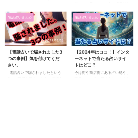
ないのという風に思う方も多いと
探そうと思っている方も「電話占
音されてる？師に聞きました。
調べていると、いい意味でやばい
思います。 ...
いならどこがいい？」と悩んでい
今回は電話占いは録音されている
というサイトがよく出てきます。
る人多いと思います。 私は10年
のかということを実際に電話占い
しかし、それらは広告目当てで
電話占いまとめ
電話占いまとめ
前から電話占いを使っています
で活躍していた占い師の方に聞い
あったり、電話占い会社が運営し
が、正直なところを言うと軽はず
て ...
ているページであったりする場合
み電話占いを決めるのは辞めた方
もあります。 悪い意味でやばい
2023/12/14
2023/12/14
がいいです。 とういうのも、私
電話占いはどのような状態なのか
も初めの頃はいろいろな電話占い
紹介していきます。 本当の電話
【電話占いで騙されました3
【2024年はココ！】インタ
を使い当たらなかったと思ったこ
占いのやばさを知って、間違って
つの事例】気を付けてくだ
ーネットで当たる占いサイ
ともありました。 しかし、電話
ダメな占い師に占ってもらわない
さい。
トはどこ？
占いと出会うと街の1000～
ように注意しましょう。 という
3000円で占ってくれる占いと比
か占い師じゃない場合もあります
電話占いで騙されましたという
今は街や商店街にある占い処や、
べ、格段に当たる占い師やレベル
よ。。。 電話占いはやばい！
3つの事例を紹介します。 電話占
駅前の占い館に行く人は少なくな
の高い霊視ができる占 ...
と、なぜ言われるのか？ ...
いには、実際に詐欺の電話占い
っていますよね。 インターネッ
や、悪質な方法で儲けようとする
ト上で、人気の霊能者やテレビに
電話占いが存在します。 電話占
出ている占い師に占ってもらうこ
い自体には当たる占い師がいた
とが簡単になっています。 コロ
り、昔から運営されている人気の
ナ過以降、占い師もオンラインに
電話占いもあるので、間違って悪
移行しているので、街中の占い師
質な電話占いで騙されてしまわな
は当たらない占い師が多くなって
いように注意しましょう。 【事
います。 能力の高い占い師ほ
例1】電話占いで騙されました。
ど、オンラインでも占えてしまう