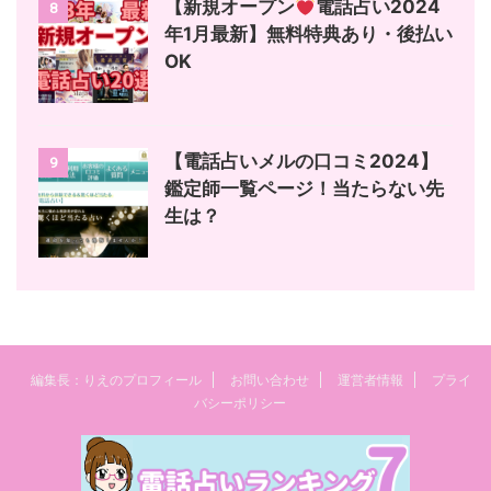
【新規オープン
電話占い2024
8
年1月最新】無料特典あり・後払い
OK
【電話占いメルの口コミ2024】
9
鑑定師一覧ページ！当たらない先
生は？
編集長：りえのプロフィール
お問い合わせ
運営者情報
プライ
バシーポリシー