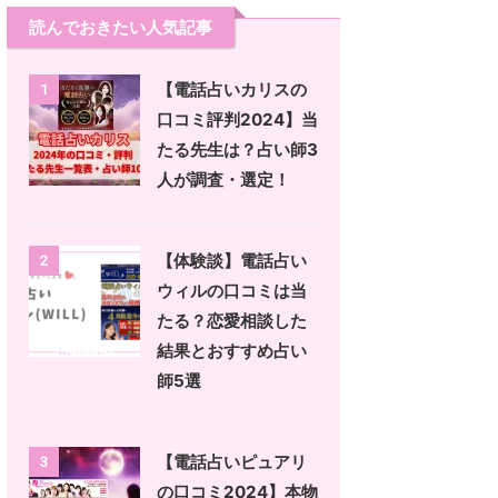
読んでおきたい人気記事
【電話占いカリスの
1
口コミ評判2024】当
たる先生は？占い師3
人が調査・選定！
【体験談】電話占い
2
ウィルの口コミは当
たる？恋愛相談した
結果とおすすめ占い
師5選
【電話占いピュアリ
3
の口コミ2024】本物