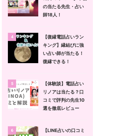
の当たる先生・占い
師18人！
【復縁電話占いラン
4
キング】縁結びに強
い占い師が当たる！
復縁できる！
【体験談】電話占い
5
リノアは当たる？口
コミで評判の先生10
選を徹底レビュー
【LINE占いの口コミ
6