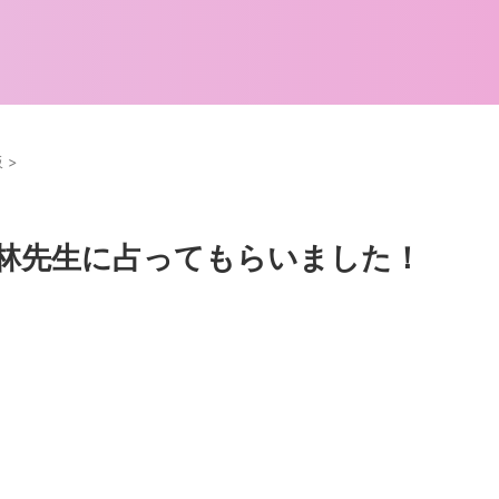
板
>
林先生に占ってもらいました！