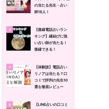
の当たる先生・占い
師18人！
【復縁電話占いラン
4
キング】縁結びに強
い占い師が当たる！
復縁できる！
【体験談】電話占い
5
リノアは当たる？口
コミで評判の先生10
選を徹底レビュー
【LINE占いの口コミ
6