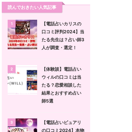
読んでおきたい人気記事
【電話占いカリスの
1
口コミ評判2024】当
たる先生は？占い師3
人が調査・選定！
【体験談】電話占い
2
ウィルの口コミは当
たる？恋愛相談した
結果とおすすめ占い
師5選
【電話占いピュアリ
3
の口コミ2024】本物