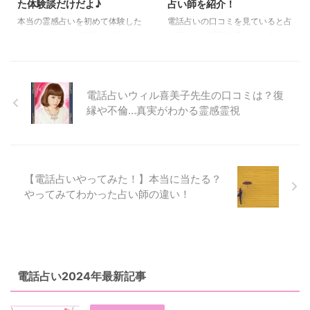
た体験談だけだよ♪
占い師を紹介！
本当の霊感占いを初めて体験した
電話占いの口コミを見ていると占
かもしれません 30代 女性 K
い師さんの感想を書いている人は
さん 今まで、知り合いの紹介で
多いですが この占い師が当たっ
「霊視鑑定！」と書いているお店
た！ 過去のことを言い当てられ
に行ったりしていましたが、正直
た！ そう言っている人って少な
いまいちでした。まあ当たってい
いですよね？ 電話占いを使う方
電話占いウィル喜美子先生の口コミは？復
ると言ったら当たっているんです
が当たらない占い師の餌食になら
縁や不倫…真実がわかる霊感霊視
けどね。 最終的に「お祓い」勧
ないためにもドシドシ口コミを寄
められたこともありました、、、
せてください(≧▽≦) ＞＞「当たっ
涙 紹介だから断れなかった
た！」電話占い師口コミ投稿はこ
り、、、 もうこの際、自分で見
ちら また、このページでは口コ
つけようと思ってネットで調べて
ミをいただいてわかった「当たっ
【電話占いやってみた！】本当に当たる？
いたら電話占いというのを初めて
た」を言う占い師をまとめていま
やってみてわかった占い師の違い！
知りました。 はじめは、一番最
す。 電話占いの「当たった！」
初に見つけた電話占いで占っても
占い師ピックアップ♪ この電話占
らったんですがなんかいまい
い師一覧は、複数の方が当たった
ち、、、そしてそのあと、色々な
と言っている先生をピッ ...
サイト ...
電話占い2024年最新記事