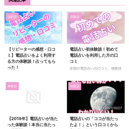
体験談
体験談
2019/9/25
2019/9/25
【リピーターの感想・口コ
電話占い初体験談！初めて
ミ】電話占いをよく利用す
電話占いを利用した方の口
る方の体験談！占ってもら
コミ
った！
全国の電話占いの口コミ、体験談
そして、私の占い体験談をまとめ
全国の電話占いの口コミ、体験談
て電話占いをランキングにして紹
そして、私の占い体験談をまとめ
介します。
て電話占いをランキングにして紹
体験談
体験談
介します。
2019/10/2
2021/10/27
【2019年】電話占いが当た
電話占いの「ココが当たっ
った体験談！本当に当たっ
たよ！」という口コミから