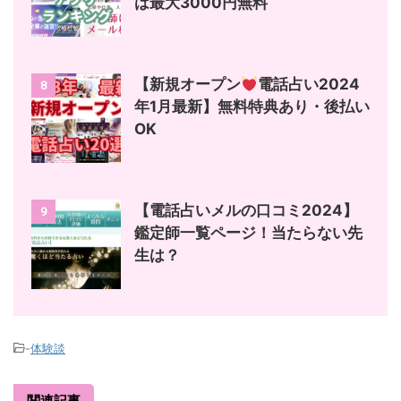
は最大3000円無料
【新規オープン
電話占い2024
8
年1月最新】無料特典あり・後払い
OK
【電話占いメルの口コミ2024】
9
鑑定師一覧ページ！当たらない先
生は？
-
体験談
関連記事