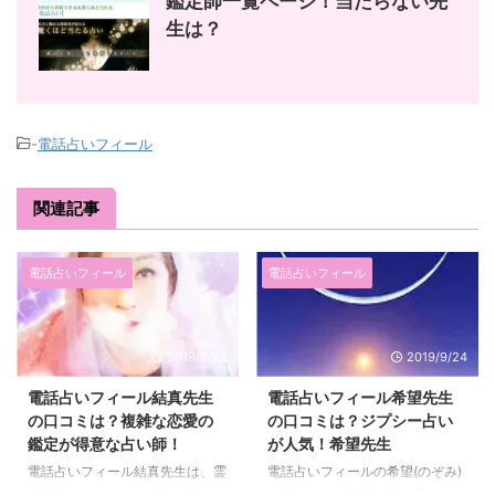
鑑定師一覧ページ！当たらない先
生は？
-
電話占いフィール
関連記事
電話占いフィール
電話占いフィール
2019/9/22
2019/9/24
電話占いフィール結真先生
電話占いフィール希望先生
の口コミは？複雑な恋愛の
の口コミは？ジプシー占い
鑑定が得意な占い師！
が人気！希望先生
電話占いフィール結真先生は、霊
電話占いフィールの希望(のぞみ)
感霊視、タロット、波動修正、ヒ
先生は、代々家系に引き継がれる