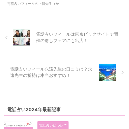
ール 料金 1分220円 占術 霊感・
～♪ 管理人（りえ）のコメント
電話占いフィールの上鶴先生（か
霊視、霊感タロット、梅花心易、
や秋良先生の口コミ・評判を紹介
みつる）は、霊感・霊視、霊感タ
五行易、 姓名判断 得意分野 恋
します。 秋良先生の詳細 在籍 電
ロットをメインで使い東洋占星術
愛、不倫、復縁、仕 ...
話占いフィール 料金 1分3 ...
からも鑑定をする占い師です。
また、その人の波動が悪い時には
「エネルギーワーク」を行って波
電話占いフィールは東京ビックサイトで開
動修正もしてくれます。 管理人
催の癒しフェアにも出店！
（りえ）のコメントや上鶴先生の
口コミを紹介します。 上鶴先生
の詳細 在籍 電話占いフィール 料
金 1分250円 占術 霊感・霊視、霊
感タロット、波動修正、東洋占星
電話占いフィール永遠先生の口コミは？永
術 得意分野 恋愛、不倫、縁結
遠先生の祈祷は本当おすすめ！
び、復活愛、復縁、縁切り、仕
事、人間関係、ママ友、体調、心
理面 ＞＞上鶴先生が在 ...
電話占い2024年最新記事
電話占いについて