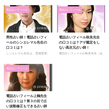
ーリングと人気の占術をすべて持
強い「霊感霊視力」を駆使し、願
っているといっても過言ではあり
いを成就に向かわせてくれる占い
電話占いフィール
電話占いフィール
ません！もちろん、フィールの中
師です。 特に、これまで20年間
でも人気占い師です。 特に、恋
続けてきた「ジプシー占い」は、
愛の鑑定に置いては「別れてしま
本物のジプシーから伝授された特
2019/9/24
2019/9/24
った関係」や「不倫」「復活愛」
別な占術。 霊感霊視と組み合わ
の鑑定を得意としています。 管
さることで、高い的中率を誇って
男性占い師！電話占いフィ
電話占いフィール秋良先生
理人（りえ）のコメントや結真先
います。 その他、縁結びや縁切
ールのシンエレマル先生の
の口コミは？アゲ鑑定をし
生の口コミを紹介します。 結真
りにも長けており、恋愛を中心と
口コミは？
ない高次元占い師！
先生の詳細 在籍 電話占いフィー
した人間関係の悩みを「スッキ
ル 料金 1分280円 占術 霊感霊
リ」解決してくれると人気です！
シンエレマル先生は、霊感霊視、
電話占いフィールの秋良先生（あ
視、波動修正、四柱推命、ダウジ
管理人（りえ）のコメントや希
霊感タロットで鑑定を行う男性占
きら先生）は、主に霊感霊視、エ
ング、霊感タロット、遠隔ヒーリ
望先生の口コミを紹介します。
い師です。 男性の占い師は、少
ネルギーリーディングを使って占
ング 得意分野 恋愛、不倫、縁結
希望先生の詳細 （※希望先生は ...
しサバサバした占いをされる人が
う占い師です。 幅広く悩みを解
電話占いフィール
び、復 ...
多いと思われがちですが、シンエ
決できる先生ですが、なかでも恋
レマル先生は、癒しをくれるよう
愛相談が人気で、性の悩み、同性
な鑑定をする先生です。 とは言
愛、復活愛、復縁、相手の本音を
2019/9/24
え、鑑定内容はしっかりと伝えて
占うことが得意です！！ 良い・
くれます。 管理人（りえ）のコ
悪い関係なくハッキリ結果を伝え
電話占いフィール上鶴先生
メントやカエデ先生の口コミを・
る鑑定スタイルは、知りたいこと
の口コミは？第３の目で占
評判を紹介します。 シンエレマ
がきちんとわかるのでスッキリす
い波動修正もできる占い師
ル先生の詳細 在籍 電話占いフィ
る相談者が続出しているのですよ