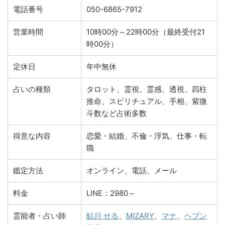
電話番号
050-6865-7912
営業時間
10時00分～22時00分（最終受付21
時00分）
定休日
年中無休
占いの種類
タロット、霊視、霊感、透視、四柱
推命、スピリチュアル、手相、紫微
斗数など占術多数
得意な内容
恋愛・結婚、不倫・浮気、仕事・転
職
鑑定方法
オンライン、電話、メール
料金
LINE：2980～
霊能者・占い師
鮎川 せる
、
MIZARY
、
マナ
、
ヘブン