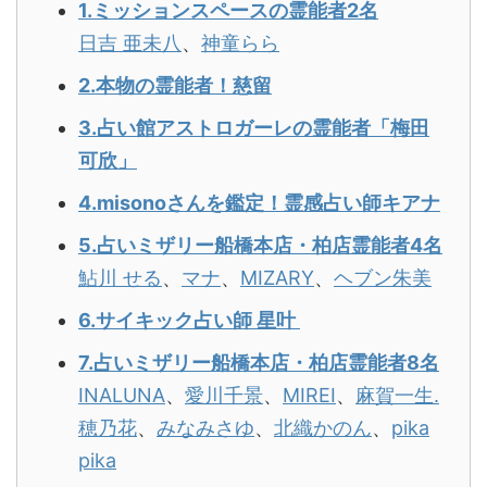
1.ミッションスペースの霊能者2名
日吉 亜未八
、
神童らら
2.本物の霊能者！慈留
3.占い館アストロガーレの霊能者「梅田
可欣」
4.misonoさんを鑑定！霊感占い師キアナ
5.占いミザリー船橋本店・柏店霊能者4名
鮎川 せる
、
マナ
、
MIZARY
、
ヘブン朱美
6.サイキック占い師 星叶
7.占いミザリー船橋本店・柏店霊能者8名
INALUNA
、
愛川千景
、
MIREI
、
麻賀一生.
穂乃花
、
みなみさゆ
、
北織かのん
、
pika
pika