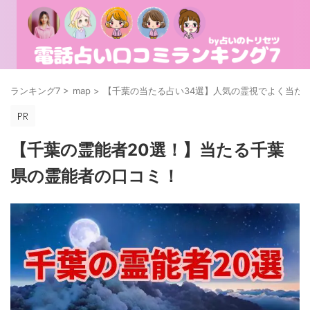
ランキング7
>
map
>
【千葉の当たる占い34選】人気の霊視でよく当た
【千葉の霊能者20選！】当たる千葉
県の霊能者の口コミ！