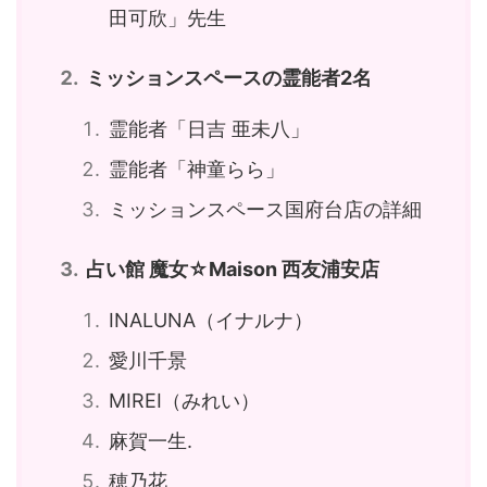
田可欣」先生
ミッションスペースの霊能者2名
霊能者「日吉 亜未八」
霊能者「神童らら」
ミッションスペース国府台店の詳細
占い館 魔女☆Maison 西友浦安店
INALUNA（イナルナ）
愛川千景
MIREI（みれい）
麻賀一生.
穂乃花