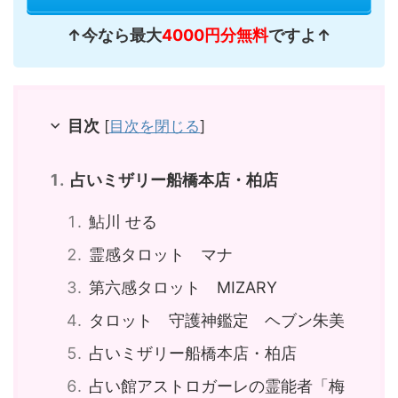
↑今なら最大
4000円分無料
ですよ↑
目次
[
目次を閉じる
]
占いミザリー船橋本店・柏店
鮎川 せる
霊感タロット マナ
第六感タロット MIZARY
タロット 守護神鑑定 ヘブン朱美
占いミザリー船橋本店・柏店
占い館アストロガーレの霊能者「梅