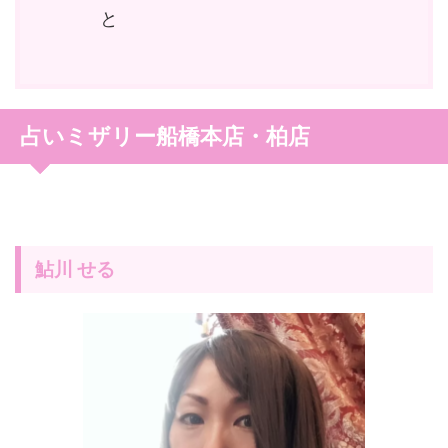
と
占いミザリー船橋本店・柏店
鮎川 せる