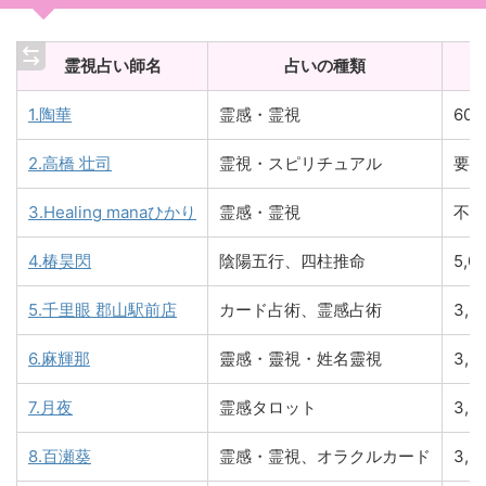
霊視占い師名
占いの種類
1.陶華
霊感・霊視
60分
2.高橋 壮司
霊視・スピリチュアル
要問
3.Healing manaひかり
霊感・霊視
不明
4.椿昊閃
陰陽五行、四柱推命
5,0
5.千里眼 郡山駅前店
カード占術、霊感占術
3,
6.麻輝那
靈感・靈視・姓名靈視
3,
7.月夜
霊感タロット
3,
8.百瀬葵
霊感・霊視、オラクルカード
3,