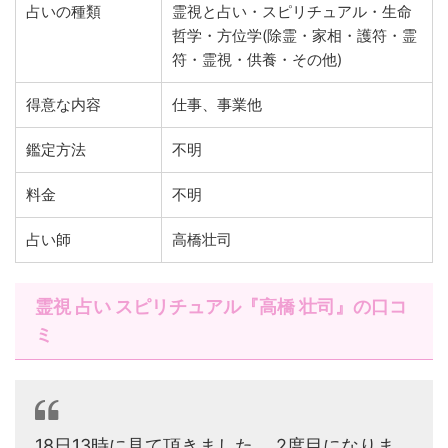
占いの種類
霊視と占い・スピリチュアル・生命
哲学・方位学(除霊・家相・護符・霊
符・霊視・供養・その他)
得意な内容
仕事、事業他
鑑定方法
不明
料金
不明
占い師
高橋壮司
霊視 占い スピリチュアル『高橋 壮司』の口コ
ミ
18日13時に見て頂きました。 2度目になりま