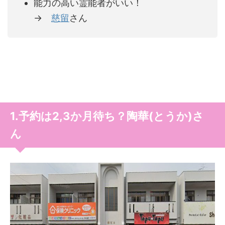
能力の高い霊能者がいい！
→
慈留
さん
1.予約は2,3か月待ち？陶華(とうか)さ
ん