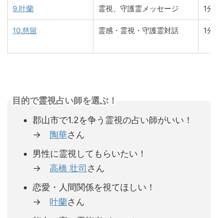
9.叶蘭
霊視、守護霊メッセージ
1分
10.慈留
霊感・霊視・守護霊対話
1分
目的で霊視占い師を選ぶ！
郡山市で1.2を争う霊視の占い師がいい！
→
陶華
さん
男性に霊視してもらいたい！
→
高橋 壮司
さん
恋愛・人間関係を視てほしい！
→
叶蘭
さん