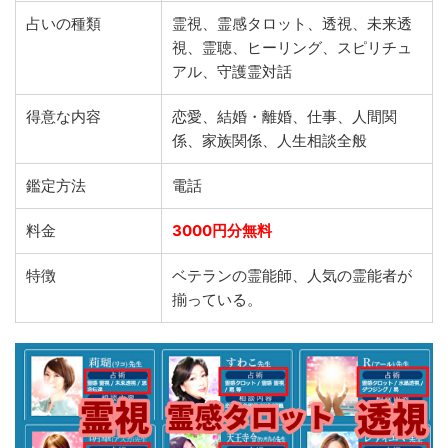
占いの種類
霊視、霊感タロット、透視、未来透
視、霊聴、ヒーリング、スピリチュ
アル、守護霊対話
得意な内容
恋愛、結婚・離婚、仕事、人間関
係、家族関係、人生相談全般
鑑定方法
電話
料金
3000円分無料
特徴
ベテランの霊能師、人気の霊能者が
揃っている。