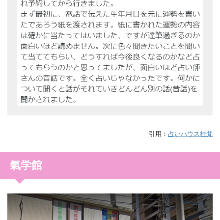
引用：
占いハウス桂梵
氣学館