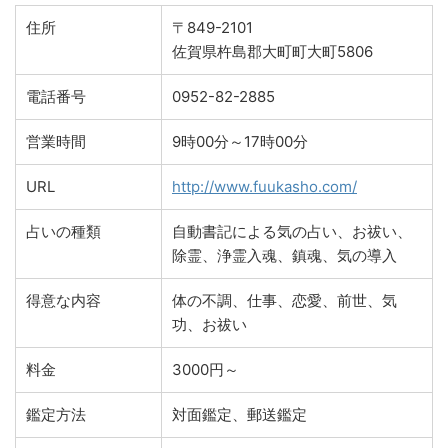
住所
〒849-2101
佐賀県杵島郡大町町大町5806
電話番号
0952-82-2885
営業時間
9時00分～17時00分
URL
http://www.fuukasho.com/
占いの種類
自動書記による気の占い、お祓い、
除霊、浄霊入魂、鎮魂、気の導入
得意な内容
体の不調、仕事、恋愛、前世、気
功、お祓い
料金
3000円～
鑑定方法
対面鑑定、郵送鑑定