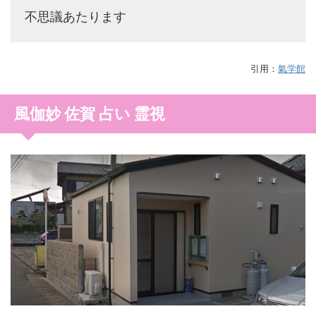
不思議あたります
引用：
氣学館
風伽妙 佐賀 占い 霊視