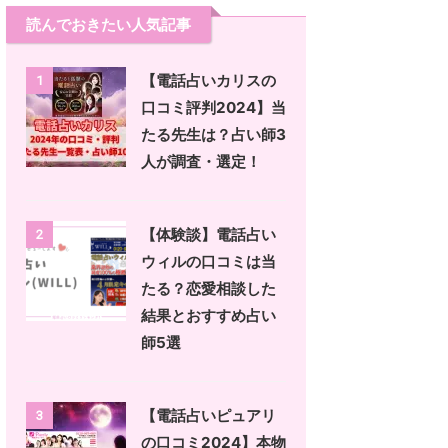
読んでおきたい人気記事
【電話占いカリスの
1
口コミ評判2024】当
たる先生は？占い師3
人が調査・選定！
【体験談】電話占い
2
ウィルの口コミは当
たる？恋愛相談した
結果とおすすめ占い
師5選
【電話占いピュアリ
3
の口コミ2024】本物