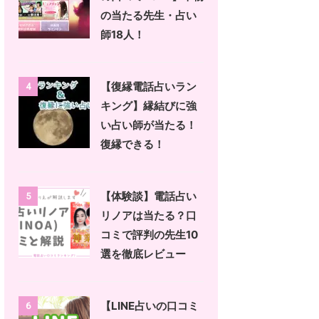
の当たる先生・占い
師18人！
【復縁電話占いラン
4
キング】縁結びに強
い占い師が当たる！
復縁できる！
【体験談】電話占い
5
リノアは当たる？口
コミで評判の先生10
選を徹底レビュー
【LINE占いの口コミ
6