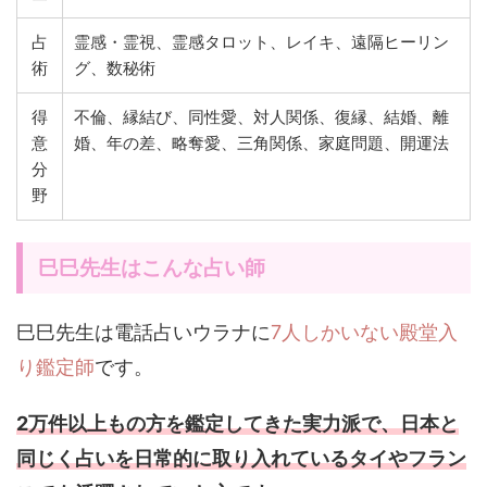
占
霊感・霊視、霊感タロット、レイキ、遠隔ヒーリン
術
グ、数秘術
得
不倫、縁結び、同性愛、対人関係、復縁、結婚、離
意
婚、年の差、略奪愛、三角関係、家庭問題、開運法
分
野
巳巳先生はこんな占い師
巳巳先生は電話占いウラナに
7人しかいない殿堂入
り鑑定師
です。
2万件以上もの方を鑑定してきた実力派で、日本と
同じく占いを日常的に取り入れているタイやフラン