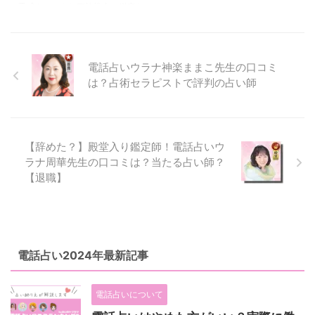
い師？ 空先生は、霊感タロット
霊感・霊視 得意分野 不倫、遠距
霊感タロットと四柱推命で鑑定し
をメインとして占ってくれます。
離、家庭問題 ＞＞まりん先生の
てくれる占い師です。 対面鑑定
...
鑑定はこちら（公式） まりん先
だけで占い師をされていた時を含
生はこんな占い ...
めると、鑑定歴15年以上のベテラ
ン占い師です。 復縁や略奪愛を
電話占いウラナ神楽ままこ先生の口コミ
はじめとした鑑定を得意としてお
は？占術セラピストで評判の占い師
り、復縁を鑑定してもらっている
人からの口コミが多く寄せられて
います。 管理人(りえ)のコメント
やユリア先生の口コミを紹介しま
【辞めた？】殿堂入り鑑定師！電話占いウ
す ユリア先生の詳細 在籍 電話占
ラナ周華先生の口コミは？当たる占い師？
いウラナ 料金 1分270円 占術 霊
感タロット、四柱推命、心理カウ
【退職】
ンセリング 得意分野 不倫、同性
愛、復縁、結婚、略奪愛、遠距
離、三角関係 ...
電話占い2024年最新記事
電話占いについて