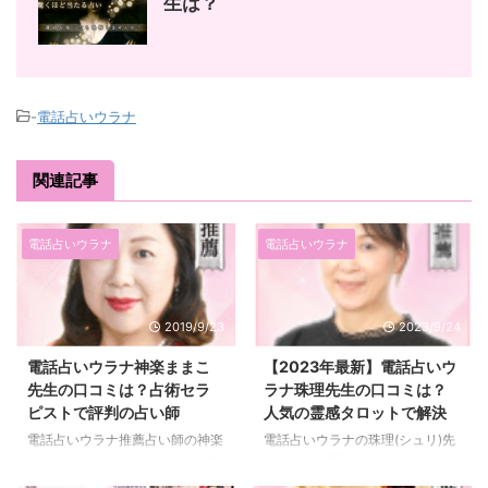
生は？
-
電話占いウラナ
関連記事
電話占いウラナ
電話占いウラナ
2019/9/23
2023/9/24
電話占いウラナ神楽ままこ
【2023年最新】電話占いウ
先生の口コミは？占術セラ
ラナ珠理先生の口コミは？
ピストで評判の占い師
人気の霊感タロットで解決
電話占いウラナ推薦占い師の神楽
電話占いウラナの珠理(シュリ)先
(かぐら)ままこ先生は、感想評価
生は、主に霊感タロット、ダウジ
600件を超えで、セラピストとし
ング、レイキ オラクルカードな