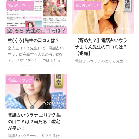
ても活躍している「占術セラピス
どを使って占っています。 運気
電話占いウラナ
電話占いウラナ
ト」として人気の占い師です。
を大切にして占ってくれる人気が
インスピレーション能力に長けた
あるウラナの占い師です。 対人
スピーディーな鑑定も人気の秘訣
関係の占いを得意としており、な
2024/11/24
2020/10/4
です。 管理人（りえ）のコメン
かでも、不倫、対人関係、結婚、
トや神楽ままこ先生の口コミを紹
離婚、年の差を解決するのが得意
空(くう)先生の口コミは？
【辞めた？】電話占いウラ
介します。 神楽ままこ先生の詳
で「先生が言ってたことが現実に
ナまりん先生の口コミは？
空先生（くう先生）は、電話占い
細 在籍 電話占いウラナ 料金 1分
なった！」と評判になっていま
【退職】
ウラナに在籍する人気の占い師で
260円 占術 霊感・霊視、霊感タ
す！！ 40代・50代の方のファン
す。 「空（そら）」ではありま
ロット、気功、西洋占星術、タロ
が多いようです。また、リピータ
電話占いウラナのまりん先生は、
せん。 10年以上の占い歴がある
ット、オラクルカード 得意分野
ーの方も多いようですね。 さっ
霊感・霊視を得意とする占い師で
ので、不倫や複雑恋愛も多い占い
不倫、対人関係、結婚、離婚、年
そく、管理人（りえ）のコメント
す。 鑑定歴2年でありがなら、ウ
師です。並大抵の占い師では、満
の差、三角関係、家庭問題、仕
や蓮虹先生の口コミ・評判を紹介
ラナの推薦占い師として高い人気
電話占いウラナ
足いかない方におすすめです。
事、金運、運勢、 ...
します。 珠 ...
を誇っています。 遠距離恋愛な
彼との行き詰った関係に終止符を
ど遠く離れた相手や亡くなった相
打ちたいという方にもおすすめ
手のメッセージを視ることもでき
で、少しでも良い関係性になりた
2020/10/4
る強い霊感の持ち主です。 ま
いという方はいい運気を引き寄せ
た、不倫の鑑定も得意とされてい
電話占いウラナ ユリア先生
ていきましょう。 空先生は、霊
ます。 管理人(りえ)のコメントや
の口コミは？当たる！鑑定
感タロットが得意な占い師でチュ
まりん先生の口コミを紹介しま
が早い！
ーナーを使いながら占ってくれま
す。 まりん先生の詳細 在籍 電話
す。 空（くう）先生はどんな占
占いウラナ 料金 1分250円 占術
電話占いウラナのユリア先生は、