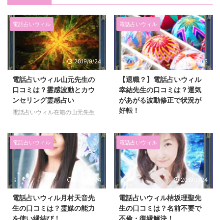
電話占いウィル
電話占いウィル
2019/9/24
2019/10/3
電話占いウィル山元先生の
【退職？】電話占いウィル
口コミは？霊感波動とカウ
幸結先生の口コミは？運気
ンセリング霊感占い
があがる波動修正で状況が
好転！
電話占いウィル在籍の山元先生
は、「霊感波動」と「透視直視」
電話占いウィルの幸結先生（さゆ
で鑑定を行う占い師です。 心の
先生）は主に霊感霊視や波動修
奥底にある本当の悩みを鑑定する
正、縁結びなどを使って占いま
電話占いウィル
電話占いウィル
ことを得意としています。あなた
す。 占いジプシーになっている
の本当の気持ち、相手の本当の気
方、他社の占いで納得のいかなか
持ちを知りたいのなら相談してみ
った方は「私で最後の鑑定士にな
2019/9/24
2019/9/24
ましょう。 また、波動カウンセ
る」と自負されるほど、満足度が
リングをしながら、相談者を解決
高く納得できる鑑定を行ってくれ
電話占いウィル月村天音先
電話占いウィル桔坂理聖先
に導くということもできる先生で
ます！ 問題解決だけではなく、
生の口コミは？霊媒の能力
生の口コミは？名前不要で
す。 そして、電話占いウィルの
運気がどんどん上がる波動修正も
を使い縁結び！
不倫・復縁解決！