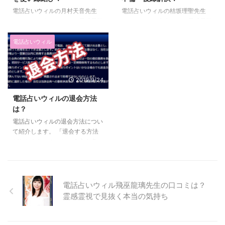
中でも数少ない男性占い師でもあ
人気です。 幅広くあらゆる相談
ります。 山元先生の詳細や口コ
にのってくれますよ♪ さっそく、
電話占いウィルの月村天音先生
電話占いウィルの桔坂理聖先生
ミを紹介します。 山元先生の詳
管理人（りえ）のコメントや幸結
（つきむらあまね）は、霊感霊視
（きせかりせ先生）は、霊感霊視
細 （※山元先生は、有名占い師に
先生の口コミ・評判を紹介しま
で鑑定をし、「縁結び」も出来る
と数秘術をベースに思念伝達のよ
多い顔写真を公開していない占い
す。 幸結先生の詳細 （※幸結先
ウィルの中でも特に人気の占い師
うな祈祷を使って占う占い師で
電話占いウィル
師 ...
生は、有名占い師に多い顔写真を
です。 復縁や複雑な恋愛の鑑定
す。 鑑定歴30年と大ベテランの
公開していない占い師です。）
を得意としています。また、子育
先生は、恋愛や仕事、家庭問題の
在 ...
てについても相談に乗ってくれま
悩みを解決するのが得意な先生で
2019/9/24
す。 電話占いウィルがオープン
す！ 恋愛では、復縁・不倫で悩
した当初に「初祢(はつね)先生」
んでいる方におすすめです。 今
電話占いウィルの退会方法
という名前で絶大な人気だった占
まで6000件以上の鑑定依頼を受
は？
い師でもあります。 その後、ま
けてきた実績があり名実ともに素
たウィルに戻り今でも人気占い師
晴らしい鑑定士です！ 管理人
電話占いウィルの退会方法につい
として活躍しています。 月村天
（りえ）のコメントや桔坂理聖先
て紹介します。 「退会する方法
音先生の詳細や口コミを見ていき
生の口コミを紹介します。 桔坂
がわからない！」という方も多い
ましょう！ 月村天音先生の詳細
理聖先生の詳細 在籍 電話占いウ
でしょう！ わかりやすく紹介し
は？ 在籍 電話占いウィル 料金 ...
ィル 料金 1分320円 占術 ...
ます～♪ 電話占いウィルの退会
方法をわかりやすく紹介 電話占
いウィルの退会方法は、「利用規
電話占いウィル飛巫龍璃先生の口コミは？
約」に乗っています。 電話占い
霊感霊視で見抜く本当の気持ち
ウィル公式サイト利用規約から引
用 難しい書き方なので、解説し
ていきます♪ 1.会員が該当処理を