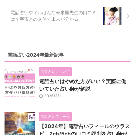
希望する場合、当社事務局まで電
話、またはメールにて届け出る事
電話占いウィルはんな來來里先生の口コミ
とし、会員はその届け出を持って
は？宇宙との交信で未来が分かる
処理を完了できる事とします。処
理に際し費用が発生する事はな ...
電話占い2024年最新記事
電話占いについて
電話占いはやめた方がいい？実際に働
いていた占い師が解説
2026/3/1
電話占いフィール
【2024年】電話占いフィールのウラス
ピ、2ch/5chの口コミ評判を占い師が