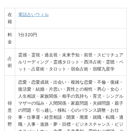
在
電話占いウィル
籍
料
1分320円
金
霊感・霊視・過去視・未来予知・前世・スピリチュア
占
ルリーディング・霊感タロット・西洋占術・霊聴・ペ
術
ット・占星術・タロット・宿命占術・宿曜九星学
恋愛・恋愛成就・出会い・複雑な恋愛・不倫・復縁・
復活愛・結婚・片思い・異性との相性・男心・女心・
人生相談・家族関係・相手の気持ち・育児・シングル
得
マザーの悩み・人間関係・家庭問題・夫婦問題・親子
意
の問題・引っ越し・移転・心のバランス調整・お仕
分
事・仕事運・経営相談・開業・廃業・就職・転職・適
野
職・人事・進路・夢・目標・ビジネスチャンス・ビジ