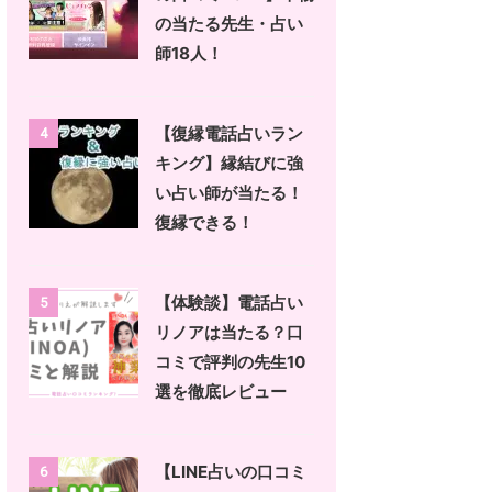
の当たる先生・占い
師18人！
【復縁電話占いラン
4
キング】縁結びに強
い占い師が当たる！
復縁できる！
【体験談】電話占い
5
リノアは当たる？口
コミで評判の先生10
選を徹底レビュー
【LINE占いの口コミ
6