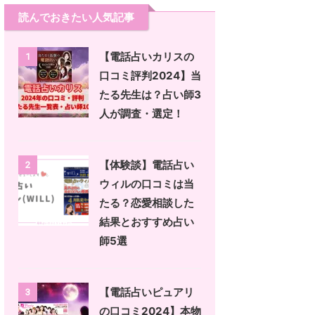
読んでおきたい人気記事
【電話占いカリスの
1
口コミ評判2024】当
たる先生は？占い師3
人が調査・選定！
【体験談】電話占い
2
ウィルの口コミは当
たる？恋愛相談した
結果とおすすめ占い
師5選
【電話占いピュアリ
3
の口コミ2024】本物